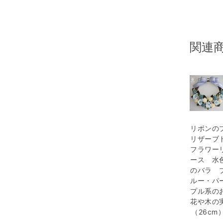
関連
リボンの
リザーブ
フラワー
ース 水
のバラ 
ルー・パ
プル系の
花や木の
（26cm