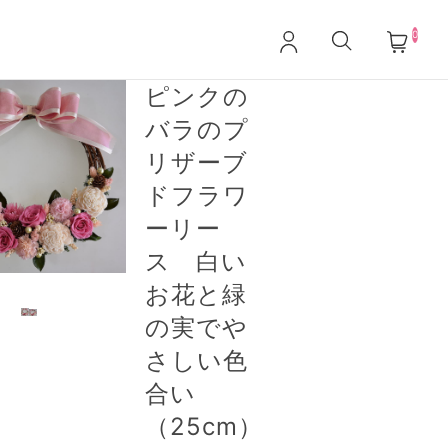
0
ピンクの
バラのプ
リザーブ
ドフラワ
ーリー
ス 白い
お花と緑
の実でや
さしい色
合い
（25cm）