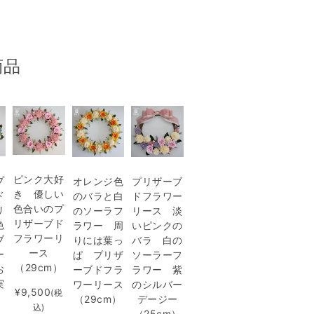
商品
ピンク大好
プ
プリザーブ
オレンジ色
き 優しい
ド
ドフラワー
のバラと白
色合いのプ
リ
リース 淡
のソーラフ
リザーブド
色
いピンクの
ラワー 周
フラワーリ
ブ
バラ 白の
りには葉っ
ース
ー
ソーラーフ
ぱ プリザ
（29cm）
お
ラワー 紫
ーブドフラ
実
のシルバー
ワーリース
¥9,500
(税
）
デージー
（29cm）
込)
（25cm）