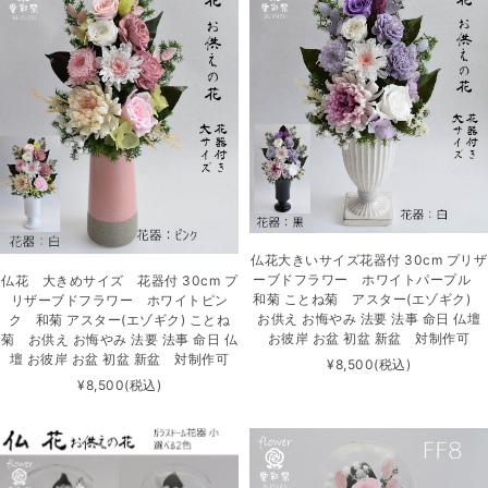
仏花大きいサイズ花器付 30cm プリザ
ーブドフラワー ホワイトパープル
仏花 大きめサイズ 花器付 30cm プ
和菊 ことね菊 アスター(エゾギク)
リザーブドフラワー ホワイトピン
お供え お悔やみ 法要 法事 命日 仏壇
ク 和菊 アスター(エゾギク) ことね
お彼岸 お盆 初盆 新盆 対制作可
菊 お供え お悔やみ 法要 法事 命日 仏
壇 お彼岸 お盆 初盆 新盆 対制作可
¥8,500
(税込)
¥8,500
(税込)