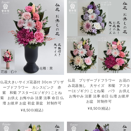
仏花 プリザーブドフラワー お花の
仏花大きいサイズ花器付 30cm プリザ
み花器無し 大サイズ 和菊 アスタ
ーブドフラワー カシスピンク 赤
ー(エゾギク) ことね菊 バラ お供え
紫 和菊 アスター(エゾギク) ことね
お悔やみ 法要 法事 命日 仏壇 お彼岸
菊 お供え お悔やみ 法要 法事 命日 仏
お盆 対制作可
壇 お彼岸 お盆 初盆 新盆 対制作可
¥8,500
(税込)
¥8,500
(税込)