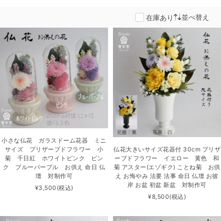
並べ替え
在庫あり
小さな仏花 ガラスドーム花器 ミニ
サイズ プリザーブドフラワー 小
仏花大きいサイズ花器付 30cm プリザ
菊 千日紅 ホワイトピンク ピン
ーブドフラワー イエロー 黄色 和
ク ブルーパープル お供え 命日 仏
菊 アスター(エゾギク) ことね菊 お供
壇 対制作可
え お悔やみ 法要 法事 命日 仏壇 お彼
岸 お盆 初盆 新盆 対制作可
¥3,500
(税込)
¥8,500
(税込)