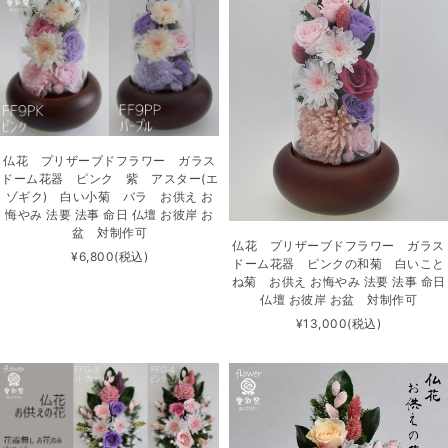
仏花 プリザーブドフラワー ガラス
ドーム花器 ピンク 紫 アスター(エ
ゾギク) 白い小菊 バラ お供え お
悔やみ 法要 法事 命日 仏壇 お彼岸 お
盆 対制作可
仏花 プリザーブドフラワー ガラス
¥6,800
(税込)
ドーム花器 ピンクの和菊 白いこと
ね菊 お供え お悔やみ 法要 法事 命日
仏壇 お彼岸 お盆 対制作可
¥13,000
(税込)