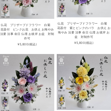
仏花 プリザーブドフラワー 白菊
仏花 プリザーブドフラワー 白菊
花器付 紫とピンクのバラ お供え お
花器付 ピンクお花 お供え お悔やみ
悔やみ 法要 法事 命日 仏壇 お彼岸 お
法要 法事 命日 仏壇 お彼岸 お盆 対制
盆 対制作可
作可
¥5,800
(税込)
¥5,800
(税込)