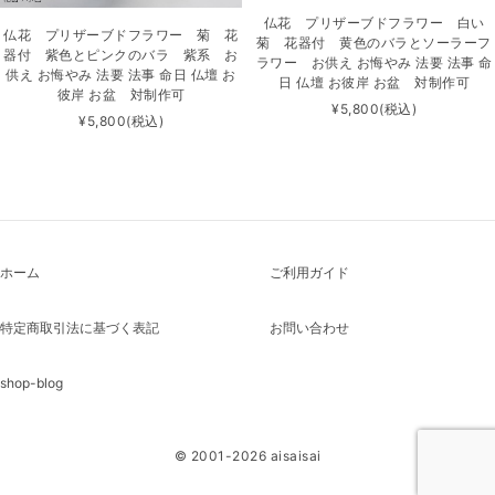
仏花 プリザーブドフラワー 白い
仏花 プリザーブドフラワー 菊 花
菊 花器付 黄色のバラとソーラーフ
器付 紫色とピンクのバラ 紫系 お
ラワー お供え お悔やみ 法要 法事 命
供え お悔やみ 法要 法事 命日 仏壇 お
日 仏壇 お彼岸 お盆 対制作可
彼岸 お盆 対制作可
¥5,800
(税込)
¥5,800
(税込)
ホーム
ご利用ガイド
特定商取引法に基づく表記
お問い合わせ
shop-blog
© 2001-2026 aisaisai