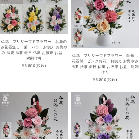
仏花 プリザーブドフラワー お花の
み花器無し 菊 バラ お供え お悔や
み 法要 法事 命日 仏壇 お彼岸 お盆
仏花 プリザーブドフラワー 白菊
対制作可
花器付 ピンクお花 お供え お悔やみ
¥5,800
(税込)
法要 法事 命日 仏壇 お彼岸 お盆 対制
作可
¥5,800
(税込)