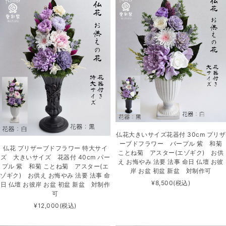
仏花大きいサイズ花器付 30cm プリザ
ーブドフラワー パープル 紫 和菊
仏花 プリザーブドフラワー 特大サイ
ことね菊 アスター(エゾギク) お供
ズ 大きいサイズ 花器付 40cm パー
え お悔やみ 法要 法事 命日 仏壇 お彼
プル 紫 和菊 ことね菊 アスター(エ
岸 お盆 初盆 新盆 対制作可
ゾギク) お供え お悔やみ 法要 法事 命
¥8,500
(税込)
日 仏壇 お彼岸 お盆 初盆 新盆 対制作
可
¥12,000
(税込)