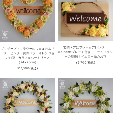
玄関ドアにフレームアレンジ
プリザーブドフラワーのウェルカムリ
welcomeプレート付き ドライフラワ
ース ピンク・黄のバラ オレンジ色
ーの壁掛け イエロー系のお花
のお花 カラフルハートリース
（24×26cm）
¥5,700
(税込)
¥11,500
(税込)