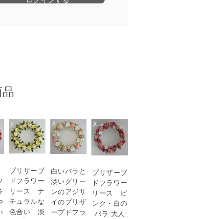
商品
プリザーブ
ラ
白いバラと
プリザーブ
ドフラワー
ソ
淡いグリー
ドフラワー
リース ナ
ラ
ンのアジサ
リース ピ
チュラルな
や
イのプリザ
ンク・白の
色合い 淡
い
ーブドフラ
バラ 大人