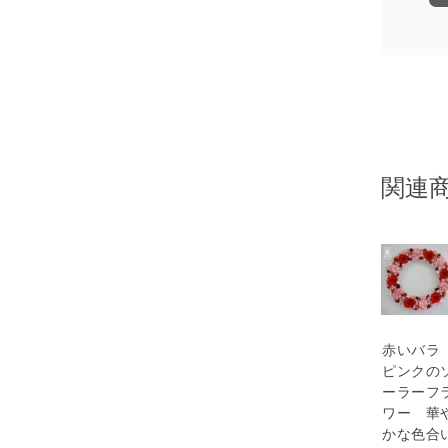
関連
赤いバ
ピンクの
ーラーフ
ワー 華
かな色合