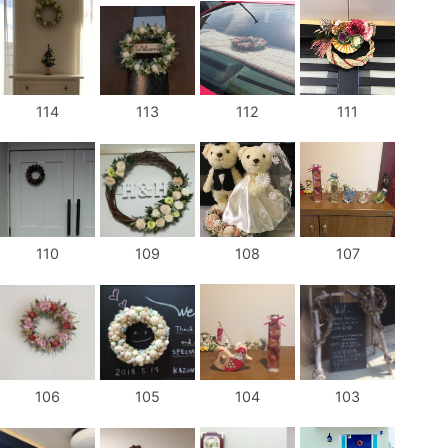
114
113
112
111
110
109
108
107
106
105
104
103