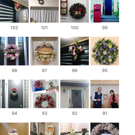
102
101
100
99
98
97
96
95
94
93
92
91