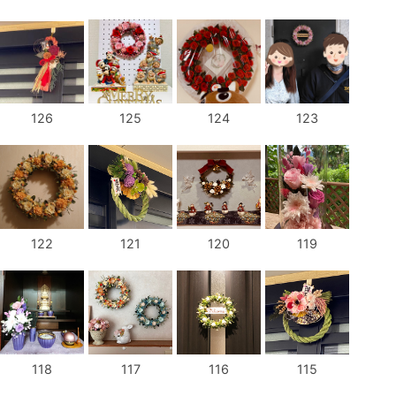
126
125
124
123
122
121
120
119
118
117
116
115