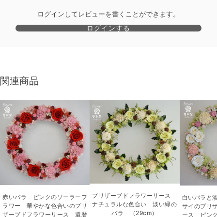
ログインしてレビューを書くことができます。
ログインする
関連商品
プリザーブドフラワーリース
赤いバラ ピンクのソーラーフ
白いバラと
ナチュラルな色合い 淡い緑の
ラワー 華やかな色合いのプリ
サイのプリ
バラ （29cm）
ザーブドフラワーリース 還暦
ース ピン