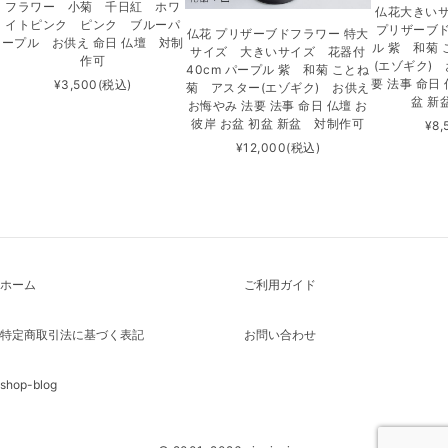
フラワー 小菊 千日紅 ホワ
仏花大きいサ
イトピンク ピンク ブルーパ
プリザーブ
仏花 プリザーブドフラワー 特大
ープル お供え 命日 仏壇 対制
ル 紫 和菊
サイズ 大きいサイズ 花器付
作可
(エゾギク) 
40cm パープル 紫 和菊 ことね
要 法事 命日
¥3,500
(税込)
菊 アスター(エゾギク) お供え
盆 新
お悔やみ 法要 法事 命日 仏壇 お
彼岸 お盆 初盆 新盆 対制作可
¥8,
¥12,000
(税込)
ホーム
ご利用ガイド
特定商取引法に基づく表記
お問い合わせ
shop-blog