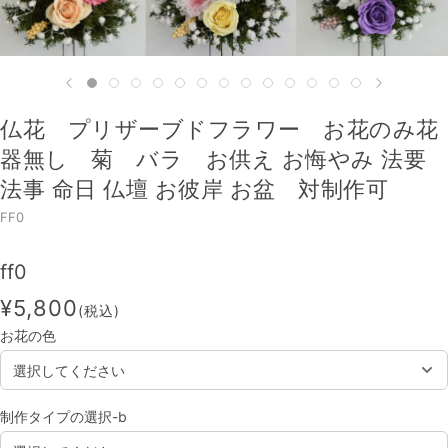
仏花 プリザーブドフラワー お花のみ花
器無し 菊 バラ お供え お悔やみ 法要
法事 命日 仏壇 お彼岸 お盆 対制作可
FF0
ff0
¥5,800
(税込)
お花の色
制作タイプの選択-b