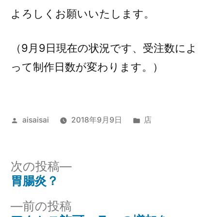
よろしくお願いいたします。
（9月9日現在の状況です、受注数によ
って制作日数が変わります。）
投
カ
aisaisai
2018年9月9日
店
稿
テ
者:
ゴ
リ
次
次の投稿
ー:
の
胃腸炎？
投
投
前
前の投稿
稿
稿: