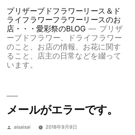
コ
プリザーブドフラワーリース＆ド
ン
ライフラワーフラワーリースのお
店・・・愛彩祭のBLOG
プリザ
テ
ーブドフラワー、ドライフラワー
ン
のこと、お店の情報、お花に関す
ツ
ること、店主の日常などを綴って
へ
います。
ス
キ
ッ
メールがエラーです。
プ
投
aisaisai
2018年9月9日