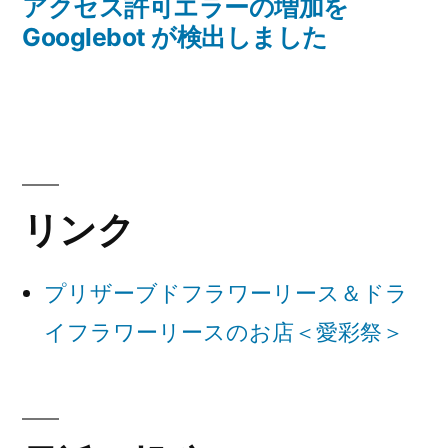
の
アクセス許可エラーの増加を
ナ
投
Googlebot が検出しました
稿:
ビ
ゲ
ー
シ
リンク
ョ
ン
プリザーブドフラワーリース＆ドラ
イフラワーリースのお店＜愛彩祭＞