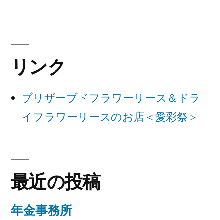
稿:
ビ
ゲ
ー
リンク
シ
ョ
プリザーブドフラワーリース＆ドラ
ン
イフラワーリースのお店＜愛彩祭＞
最近の投稿
年金事務所