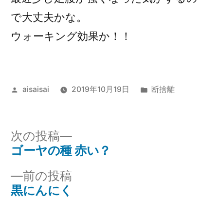
で大丈夫かな。
ウォーキング効果か！！
投
カ
aisaisai
2019年10月19日
断捨離
稿
テ
者:
ゴ
リ
次
次の投稿
ー:
の
ゴーヤの種 赤い？
投
投
前
前の投稿
稿
稿:
の
黒にんにく
ナ
投