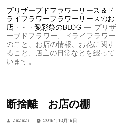
コ
プリザーブドフラワーリース＆ド
ン
ライフラワーフラワーリースのお
店・・・愛彩祭のBLOG
プリザ
テ
ーブドフラワー、ドライフラワー
ン
のこと、お店の情報、お花に関す
ツ
ること、店主の日常などを綴って
へ
います。
ス
キ
ッ
断捨離 お店の棚
プ
投
aisaisai
2019年10月19日