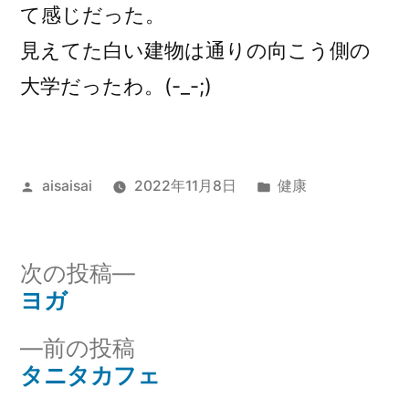
て感じだった。
見えてた白い建物は通りの向こう側の
大学だったわ。(-_-;)
投
カ
aisaisai
2022年11月8日
健康
稿
テ
者:
ゴ
リ
次
次の投稿
ー:
の
ヨガ
投
投
前
前の投稿
稿
稿:
の
タニタカフェ
ナ
投