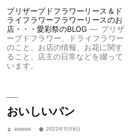
コ
プリザーブドフラワーリース＆ド
ン
ライフラワーフラワーリースのお
店・・・愛彩祭のBLOG
プリザ
テ
ーブドフラワー、ドライフラワー
ン
のこと、お店の情報、お花に関す
ツ
ること、店主の日常などを綴って
へ
います。
ス
キ
ッ
おいしいパン
プ
投
aisaisai
2022年11月8日