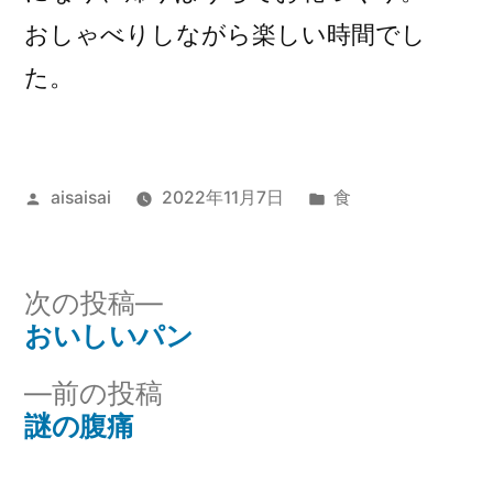
おしゃべりしながら楽しい時間でし
た。
投
カ
aisaisai
2022年11月7日
食
稿
テ
者:
ゴ
リ
次
次の投稿
ー:
の
おいしいパン
投
投
前
前の投稿
稿
稿:
の
謎の腹痛
ナ
投
稿: