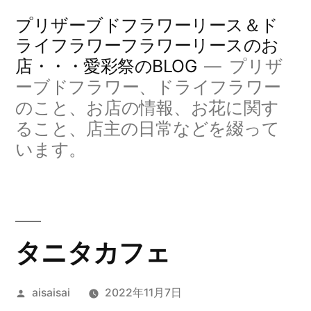
コ
プリザーブドフラワーリース＆ド
ン
ライフラワーフラワーリースのお
店・・・愛彩祭のBLOG
プリザ
テ
ーブドフラワー、ドライフラワー
ン
のこと、お店の情報、お花に関す
ツ
ること、店主の日常などを綴って
へ
います。
ス
キ
ッ
タニタカフェ
プ
投
aisaisai
2022年11月7日