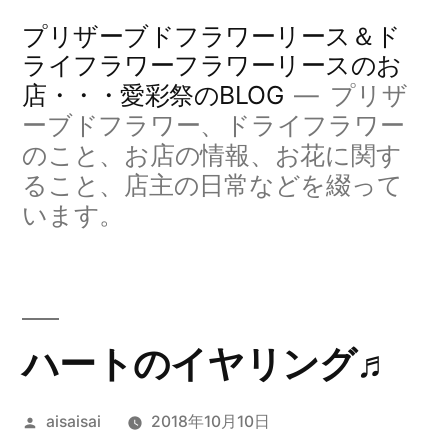
コ
プリザーブドフラワーリース＆ド
ン
ライフラワーフラワーリースのお
店・・・愛彩祭のBLOG
プリザ
テ
ーブドフラワー、ドライフラワー
ン
のこと、お店の情報、お花に関す
ツ
ること、店主の日常などを綴って
へ
います。
ス
キ
ッ
ハートのイヤリング♬
プ
投
aisaisai
2018年10月10日