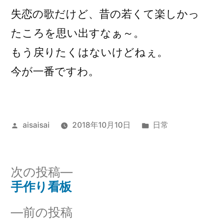
失恋の歌だけど、昔の若くて楽しかっ
たころを思い出すなぁ～。
もう戻りたくはないけどねぇ。
今が一番ですわ。
投
カ
aisaisai
2018年10月10日
日常
稿
テ
者:
ゴ
リ
次
次の投稿
ー:
の
手作り看板
投
投
前
前の投稿
稿
稿: