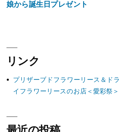
の
娘から誕生日プレゼント
ナ
投
稿:
ビ
ゲ
ー
リンク
シ
ョ
プリザーブドフラワーリース＆ドラ
ン
イフラワーリースのお店＜愛彩祭＞
最近の投稿