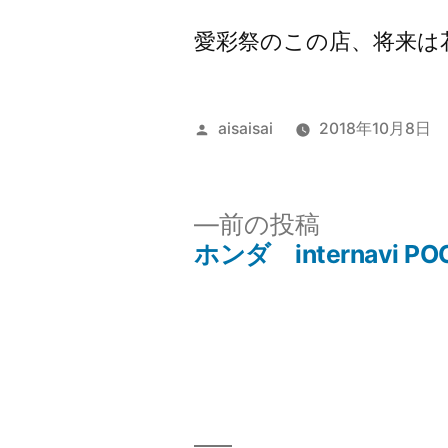
愛彩祭のこの店、将来は
投
aisaisai
2018年10月8日
稿
者:
前
前の投稿
の
ホンダ internavi PO
投
投
稿:
稿
ナ