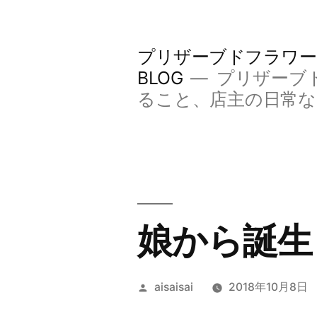
コ
ン
プリザーブドフラワー
テ
BLOG
プリザーブ
ン
ること、店主の日常
ツ
へ
ス
キ
娘から誕生
ッ
プ
投
aisaisai
2018年10月8日
稿