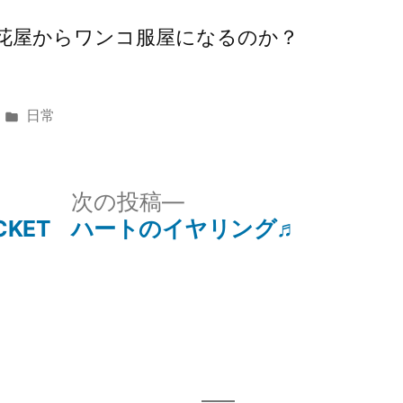
花屋からワンコ服屋になるのか？
カ
日常
テ
ゴ
リ
次
次の投稿
ー:
の
CKET
ハートのイヤリング♬
投
稿: