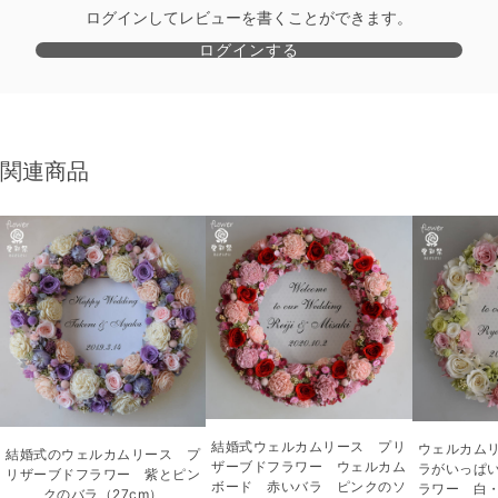
ログインしてレビューを書くことができます。
ログインする
関連商品
結婚式ウェルカムリース プリ
ウェルカム
結婚式のウェルカムリース プ
ザーブドフラワー ウェルカム
ラがいっぱ
リザーブドフラワー 紫とピン
ボード 赤いバラ ピンクのソ
ラワー 白
クのバラ（27cm）