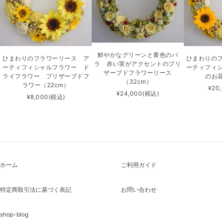
鮮やかなグリーンと黄色のバ
ひまわりのフラワーリース ア
ひまわりの
ラ 赤い実がアクセントのプリ
ーティフィシャルフラワー ド
ーティフィ
ザーブドフラワーリース
ライフラワー プリザーブドフ
のお花
（32cm）
ラワー（22cm）
¥20
¥24,000
(税込)
¥8,000
(税込)
ホーム
ご利用ガイド
特定商取引法に基づく表記
お問い合わせ
shop-blog