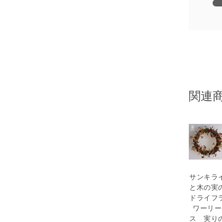
関連
サンキラ
と木の実
ドライフ
ワーリー
ス 実り