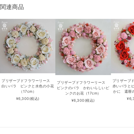
関連商品
プリザーブドフラワーリース
プリザーブ
プリザーブドフラワーリース
白いバラ ピンクと水色の小花
赤いバラと
ピンクのバラ かわいらしいピ
（17cm）
かに 還暦の
ンクのお花（17cm）
¥6,300
(税込)
¥6,
¥6,300
(税込)