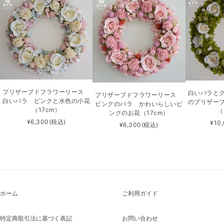
プリザーブドフラワーリース
白いバラと
プリザーブドフラワーリース
白いバラ ピンクと水色の小花
のプリザー
ピンクのバラ かわいらしいピ
（17cm）
（
ンクのお花（17cm）
¥6,300
(税込)
¥10
¥6,300
(税込)
ホーム
ご利用ガイド
特定商取引法に基づく表記
お問い合わせ