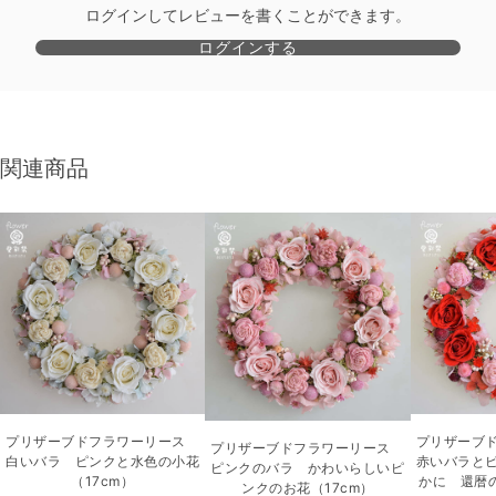
ログインしてレビューを書くことができます。
ログインする
関連商品
プリザーブドフラワーリース
プリザーブ
プリザーブドフラワーリース
白いバラ ピンクと水色の小花
赤いバラと
ピンクのバラ かわいらしいピ
（17cm）
かに 還暦の
ンクのお花（17cm）