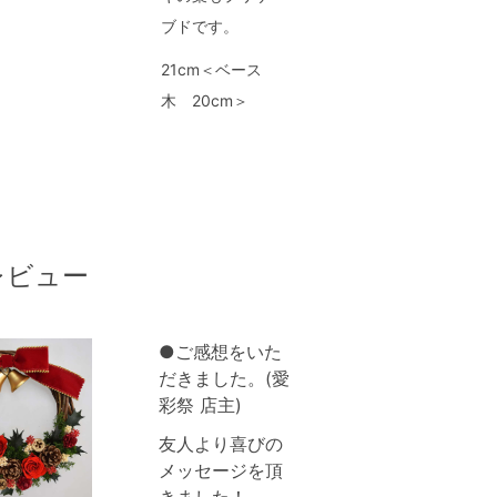
ブドです。
21cm＜ベース
木 20cm＞
レビュー
●ご感想をいた
だきました。(愛
彩祭 店主)
友人より喜びの
メッセージを頂