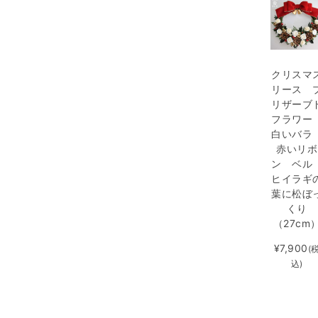
クリスマ
リース 
リザーブ
フラワ
白いバ
赤いリボ
ン ベ
ヒイラギ
葉に松ぼ
くり
（27cm
¥7,900
(
込)