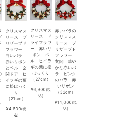
クリスマス
ス
赤いバラの
クリスマス
リース ド
プ
クリスマス
リース プ
ライフラワ
ド
リース プ
リザーブド
ー 赤いリ
ー
リザーブド
フラワー
ボン ベ
ラ
フラワー
白いバラ
ル ヒイラ
玄関 華や
赤いリボン
ギの葉に松
ル
かな赤いバ
とベル 玄
ぼっくり
の
ラ ピンク
関ドア ヒ
（27cm）
っ
のバラ 赤
イラギの葉
いリボン
に松ぼっく
¥6,900
(税
）
（32cm）
り
込)
（21cm）
¥14,000
税
(税
¥4,800
込)
(税
込)