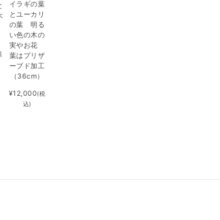
イラギの葉
と
とユーカリ
木
の葉 明る
い色の木の
）
実やお花
税
葉はプリザ
ーブド加工
（36cm）
¥12,000
(税
込)