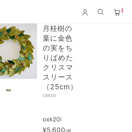
0
月桂樹の
葉に金色
の実をち
りばめた
クリスマ
スリース
（25cm）
OXK20I
oxk20i
¥5,600
(税