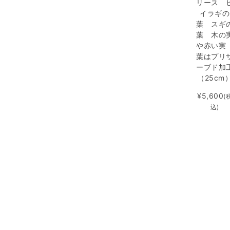
リース 
イラギの
葉 スギ
葉 木の
や赤い
葉はプリ
ーブド加
（25cm
¥5,600
(
込)