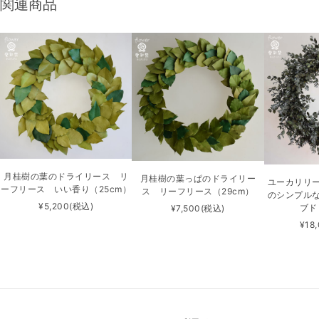
関連商品
月桂樹の葉のドライリース リ
月桂樹の葉っぱのドライリー
ユーカリリ
ーフリース いい香り（25cm）
ス リーフリース（29cm）
のシンプル
¥5,200
(税込)
ブド
¥7,500
(税込)
¥18