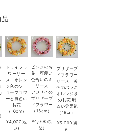
商品
ピンクのお
ドライフラ
ラ
プリザーブ
花 可愛い
ワーリー
ドフラワー
色合いのミ
ス オレン
ソ
リース 黄
ニリース
ジ色のソー
ラ
色のバラに
アジサイの
ラーフラワ
の
オレンジ系
プリザーブ
ーと黄色の
のお花 明
ドフラワー
お花
）
るい雰囲気
（16cm）
（16cm）
（19cm）
税
¥4,000
¥4,000
(税
(税
¥5,000
(税
込)
込)
込)