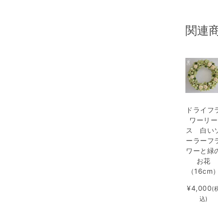
関連
ドライフ
ワーリー
ス 白い
ーラーフ
ワーと緑
お花
（16cm
¥4,000
(
込)