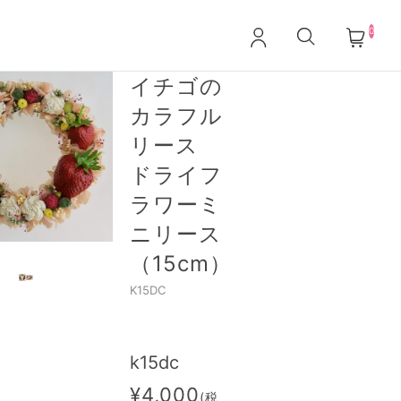
0
イチゴの
カラフル
リース
ドライフ
ラワーミ
ニリース
（15cm）
K15DC
k15dc
¥4,000
(税