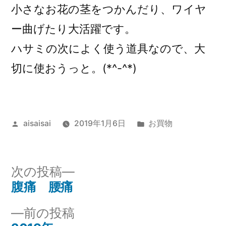
小さなお花の茎をつかんだり、ワイヤ
ー曲げたり大活躍です。
ハサミの次によく使う道具なので、大
切に使おうっと。(*^-^*)
投
カ
aisaisai
2019年1月6日
お買物
稿
テ
者:
ゴ
リ
次
次の投稿
ー:
の
腹痛 腰痛
投
投
前
前の投稿
稿
稿: