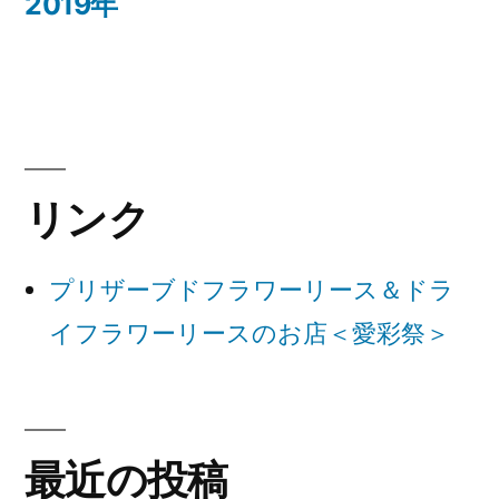
の
2019年
ナ
投
稿:
ビ
ゲ
ー
リンク
シ
ョ
プリザーブドフラワーリース＆ドラ
ン
イフラワーリースのお店＜愛彩祭＞
最近の投稿