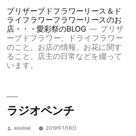
コ
プリザーブドフラワーリース＆ド
ン
ライフラワーフラワーリースのお
店・・・愛彩祭のBLOG
プリザ
テ
ーブドフラワー、ドライフラワー
ン
のこと、お店の情報、お花に関す
ツ
ること、店主の日常などを綴って
へ
います。
ス
キ
ッ
ラジオペンチ
プ
投
aisaisai
2019年1月6日