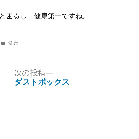
と困るし、健康第一ですね。
カ
健康
テ
ゴ
リ
次
次の投稿
ー:
の
ダストボックス
投
稿: