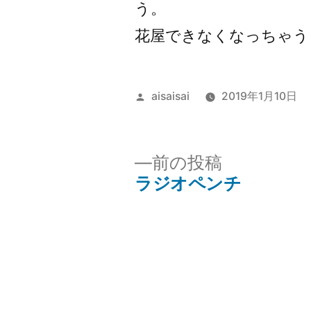
う。
花屋できなくなっちゃう
投
aisaisai
2019年1月10日
稿
者:
前
前の投稿
の
ラジオペンチ
投
投
稿:
稿
ナ