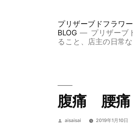
コ
ン
プリザーブドフラワー
テ
BLOG
プリザーブ
ン
ること、店主の日常
ツ
へ
ス
キ
腹痛 腰痛
ッ
プ
投
aisaisai
2019年1月10日
稿