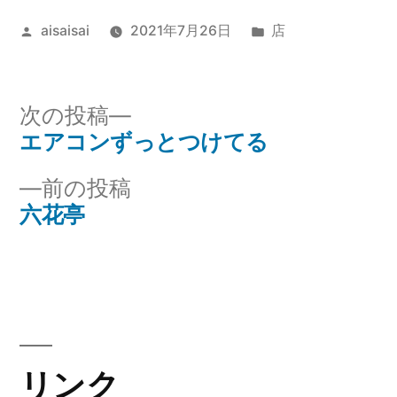
投
カ
aisaisai
2021年7月26日
店
稿
テ
者:
ゴ
リ
次
次の投稿
ー:
の
エアコンずっとつけてる
投
投
前
前の投稿
稿
稿:
の
六花亭
ナ
投
稿:
ビ
ゲ
ー
リンク
シ