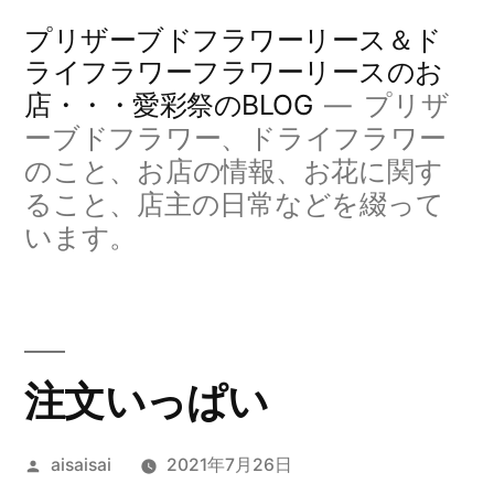
コ
プリザーブドフラワーリース＆ド
ン
ライフラワーフラワーリースのお
店・・・愛彩祭のBLOG
プリザ
テ
ーブドフラワー、ドライフラワー
ン
のこと、お店の情報、お花に関す
ツ
ること、店主の日常などを綴って
へ
います。
ス
キ
ッ
注文いっぱい
プ
投
aisaisai
2021年7月26日