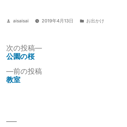
投
カ
aisaisai
2019年4月13日
お出かけ
稿
テ
者:
ゴ
リ
次
次の投稿
ー:
の
公園の桜
投
投
前
前の投稿
稿
稿:
の
教室
ナ
投
稿:
ビ
ゲ
ー