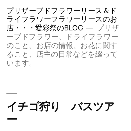
コ
プリザーブドフラワーリース＆ド
ン
ライフラワーフラワーリースのお
店・・・愛彩祭のBLOG
プリザ
テ
ーブドフラワー、ドライフラワー
ン
のこと、お店の情報、お花に関す
ツ
ること、店主の日常などを綴って
へ
います。
ス
キ
ッ
イチゴ狩り バスツア
プ
ー