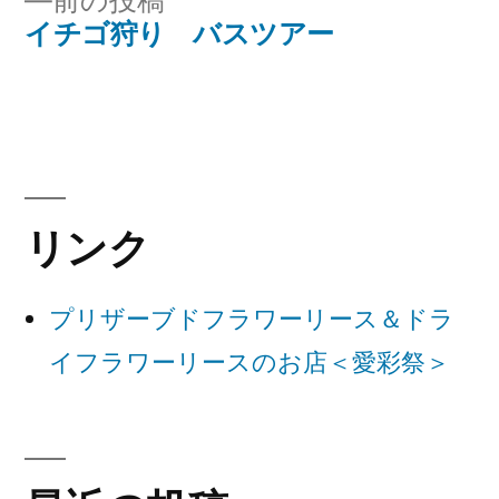
前の投稿
稿
稿:
の
イチゴ狩り バスツアー
ナ
投
稿:
ビ
ゲ
ー
リンク
シ
ョ
プリザーブドフラワーリース＆ドラ
ン
イフラワーリースのお店＜愛彩祭＞