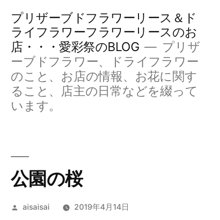
コ
プリザーブドフラワーリース＆ド
ン
ライフラワーフラワーリースのお
店・・・愛彩祭のBLOG
プリザ
テ
ーブドフラワー、ドライフラワー
ン
のこと、お店の情報、お花に関す
ツ
ること、店主の日常などを綴って
へ
います。
ス
キ
ッ
公園の桜
プ
投
aisaisai
2019年4月14日