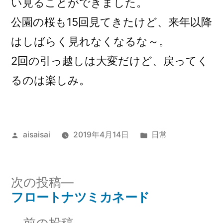
い見ることができました。
公園の桜も15回見てきたけど、来年以降
はしばらく見れなくなるな～。
2回の引っ越しは大変だけど、戻ってく
るのは楽しみ。
投
カ
aisaisai
2019年4月14日
日常
稿
テ
者:
ゴ
リ
次
次の投稿
ー:
の
フロートナツミカネード
投
投
前