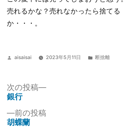
売れるかな？売れなかったら捨てる
か・・・。
投
カ
aisaisai
2023年5月11日
断捨離
稿
テ
者:
ゴ
リ
次
次の投稿
ー:
の
銀行
投
投
前
前の投稿
稿
稿:
の
胡蝶蘭
ナ
投