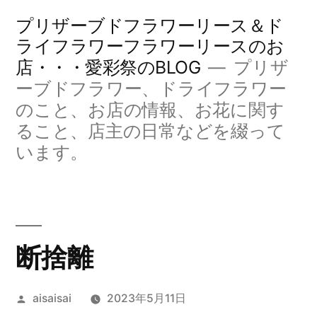
コ
プリザーブドフラワーリース＆ド
ン
ライフラワーフラワーリースのお
店・・・愛彩祭のBLOG
プリザ
テ
ーブドフラワー、ドライフラワー
ン
のこと、お店の情報、お花に関す
ツ
ること、店主の日常などを綴って
へ
います。
ス
キ
ッ
断捨離
プ
投
aisaisai
2023年5月11日