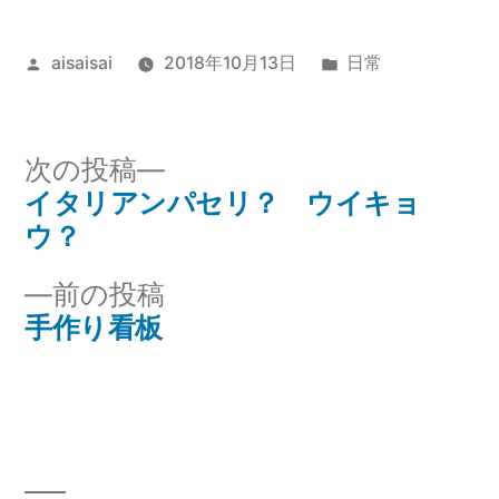
投
カ
aisaisai
2018年10月13日
日常
稿
テ
者:
ゴ
リ
次
次の投稿
ー:
の
イタリアンパセリ？ ウイキョ
投
投
ウ？
稿
稿:
前
前の投稿
ナ
の
手作り看板
投
ビ
稿:
ゲ
ー