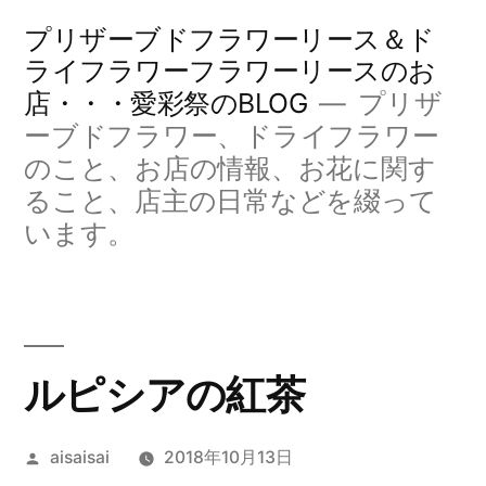
コ
プリザーブドフラワーリース＆ド
ン
ライフラワーフラワーリースのお
店・・・愛彩祭のBLOG
プリザ
テ
ーブドフラワー、ドライフラワー
ン
のこと、お店の情報、お花に関す
ツ
ること、店主の日常などを綴って
へ
います。
ス
キ
ッ
ルピシアの紅茶
プ
投
aisaisai
2018年10月13日