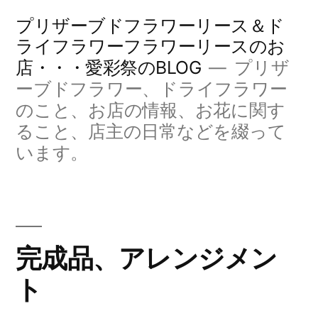
コ
プリザーブドフラワーリース＆ド
ン
ライフラワーフラワーリースのお
店・・・愛彩祭のBLOG
プリザ
テ
ーブドフラワー、ドライフラワー
ン
のこと、お店の情報、お花に関す
ツ
ること、店主の日常などを綴って
へ
います。
ス
キ
ッ
完成品、アレンジメン
プ
ト