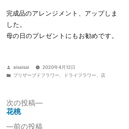
完成品のアレンジメント、アップしま
した。
母の日のプレゼントにもお勧めです。
投
aisaisai
2020年4月12日
稿
カ
プリザーブドフラワー、ドライフラワー
、
店
者:
テ
ゴ
リ
次
次の投稿
ー:
の
花桃
投
投
前
前の投稿
稿: