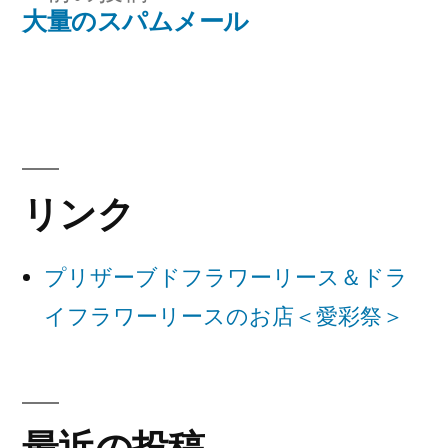
稿
の
大量のスパムメール
ナ
投
稿:
ビ
ゲ
ー
リンク
シ
ョ
プリザーブドフラワーリース＆ドラ
ン
イフラワーリースのお店＜愛彩祭＞
最近の投稿