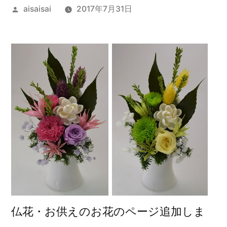
投
aisaisai
2017年7月31日
稿
者:
仏花・お供えのお花のページ追加しま