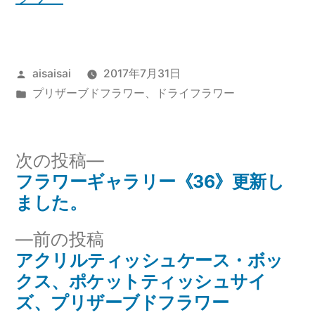
投
aisaisai
2017年7月31日
稿
カ
プリザーブドフラワー、ドライフラワー
者:
テ
ゴ
リ
次
次の投稿
ー:
の
フラワーギャラリー《36》更新し
投
投
ました。
稿
稿:
前
前の投稿
ナ
の
アクリルティッシュケース・ボッ
投
クス、ポケットティッシュサイ
ビ
稿:
ズ、プリザーブドフラワー