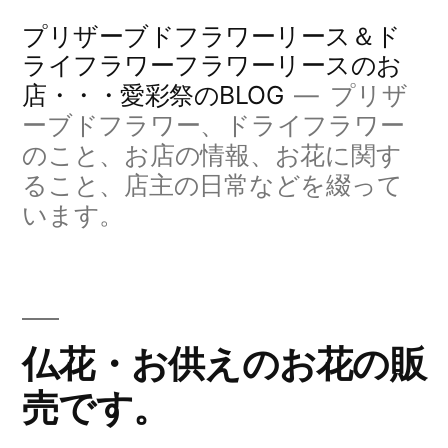
コ
プリザーブドフラワーリース＆ド
ン
ライフラワーフラワーリースのお
店・・・愛彩祭のBLOG
プリザ
テ
ーブドフラワー、ドライフラワー
ン
のこと、お店の情報、お花に関す
ツ
ること、店主の日常などを綴って
へ
います。
ス
キ
ッ
仏花・お供えのお花の販
プ
売です。