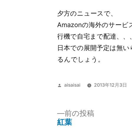
者:
夕方のニュースで、
Amazonの海外のサー
行機で自宅まで配達、、
日本での展開予定は無い
るんでしょう。
投
aisaisai
2013年12月3日
稿
者:
前
前の投稿
の
紅葉
投
投