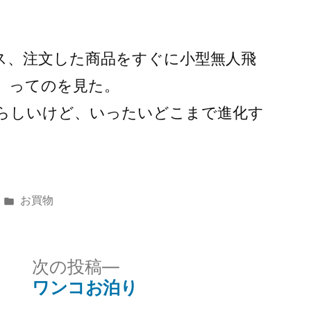
ビス、注文した商品をすぐに小型無人飛
、ってのを見た。
らしいけど、いったいどこまで進化す
カ
お買物
テ
ゴ
リ
次
次の投稿
ー:
の
ワンコお泊り
投