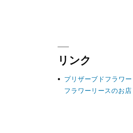
稿:
稿
ナ
ビ
リンク
ゲ
プリザーブドフラワー
ー
フラワーリースのお店
シ
ョ