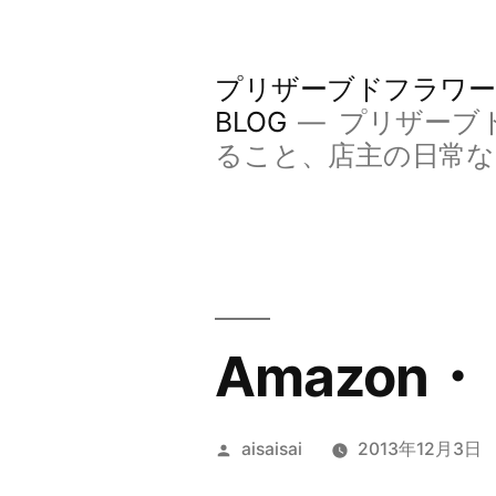
コ
ン
プリザーブドフラワー
テ
BLOG
プリザーブ
ン
ること、店主の日常
ツ
へ
ス
キ
Amazo
ッ
プ
投
aisaisai
2013年12月3日
稿