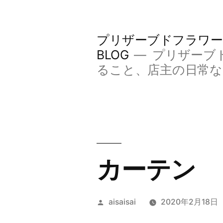
コ
ン
プリザーブドフラワー
テ
BLOG
プリザーブ
ン
ること、店主の日常
ツ
へ
ス
キ
カーテン
ッ
プ
投
aisaisai
2020年2月18日
稿