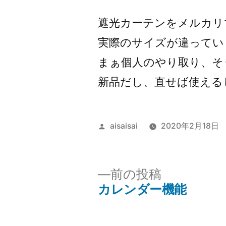
者:
遮光カーテンをメルカリ
実際のサイズが違ってい
まぁ個人のやり取り、そ
新品だし、直せば使えるし
投
aisaisai
2020年2月18日
稿
者:
前
前の投稿
の
カレンダー機能
投
投
稿: