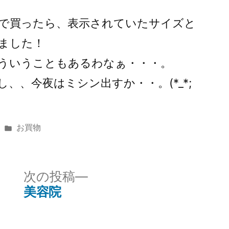
で買ったら、表示されていたサイズと
ました！
ういうこともあるわなぁ・・・。
、、今夜はミシン出すか・・。(*_*;
カ
お買物
テ
ゴ
リ
次
次の投稿
ー:
の
美容院
投
稿: