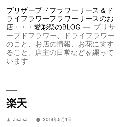
コ
プリザーブドフラワーリース＆ド
ン
ライフラワーフラワーリースのお
店・・・愛彩祭のBLOG
プリザ
テ
ーブドフラワー、ドライフラワー
ン
のこと、お店の情報、お花に関す
ツ
ること、店主の日常などを綴って
へ
います。
ス
キ
ッ
楽天
プ
投
aisaisai
2014年5月1日