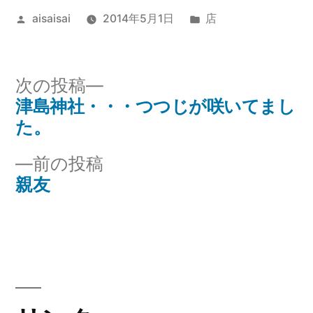
投
カ
aisaisai
2014年5月1日
店
稿
テ
者:
ゴ
リ
次
次の投稿
ー:
の
津島神社・・・つつじが咲いてまし
投
投
た。
稿
稿:
前
前の投稿
ナ
の
親友
投
ビ
稿:
ゲ
ー
シ