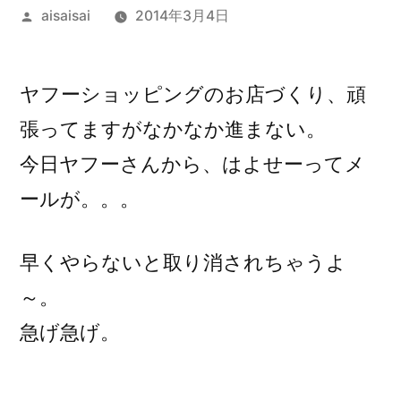
投
aisaisai
2014年3月4日
稿
者:
ヤフーショッピングのお店づくり、頑
張ってますがなかなか進まない。
今日ヤフーさんから、はよせーってメ
ールが。。。
早くやらないと取り消されちゃうよ
～。
急げ急げ。