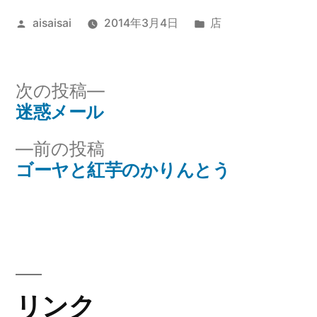
投
カ
aisaisai
2014年3月4日
店
稿
テ
者:
ゴ
リ
次
次の投稿
ー:
の
迷惑メール
投
投
前
前の投稿
稿
稿:
の
ゴーヤと紅芋のかりんとう
ナ
投
稿:
ビ
ゲ
ー
リンク
シ