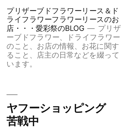
コ
プリザーブドフラワーリース＆ド
ン
ライフラワーフラワーリースのお
店・・・愛彩祭のBLOG
プリザ
テ
ーブドフラワー、ドライフラワー
ン
のこと、お店の情報、お花に関す
ツ
ること、店主の日常などを綴って
へ
います。
ス
キ
ッ
ヤフーショッピング
プ
苦戦中