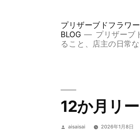
コ
ン
プリザーブドフラワー
テ
BLOG
プリザーブ
ン
ること、店主の日常
ツ
へ
ス
キ
12か月リ
ッ
プ
投
aisaisai
2026年1月8日
稿