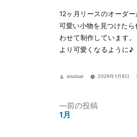
者:
12ヶ月リースのオーダ
可愛い小物を見つけたら
わせて制作しています。
より可愛くなるように♪
投
aisaisai
2026年1月8日
稿
者:
前
前の投稿
の
1月
投
投
稿: