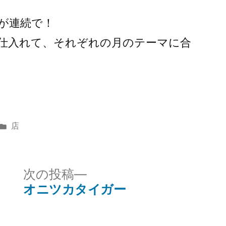
ーが連続で！
仕入れて、それぞれの月のテーマに合
カ
店
テ
ゴ
リ
次
次の投稿
ー:
の
オニツカタイガー
投
稿: