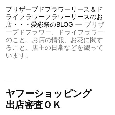
コ
プリザーブドフラワーリース＆ド
ン
ライフラワーフラワーリースのお
店・・・愛彩祭のBLOG
プリザ
テ
ーブドフラワー、ドライフラワー
ン
のこと、お店の情報、お花に関す
ツ
ること、店主の日常などを綴って
へ
います。
ス
キ
ッ
ヤフーショッピング
プ
出店審査ＯＫ