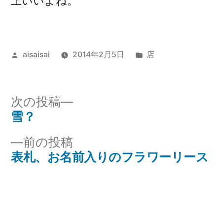
上いいよね。
投
カ
aisaisai
2014年2月5日
店
稿
テ
者:
ゴ
リ
次
次の投稿
ー:
の
雪？
投
投
前
前の投稿
稿
稿:
の
表札、お名前入りのフラワーリース
ナ
投
稿:
ビ
ゲ