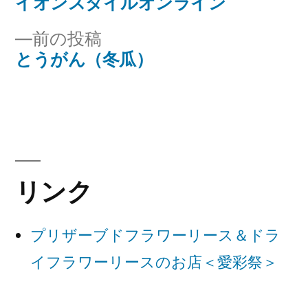
の
イオンスタイルオンライン
投
投
前
前の投稿
稿
稿:
の
とうがん（冬瓜）
ナ
投
稿:
ビ
ゲ
ー
リンク
シ
ョ
プリザーブドフラワーリース＆ドラ
ン
イフラワーリースのお店＜愛彩祭＞