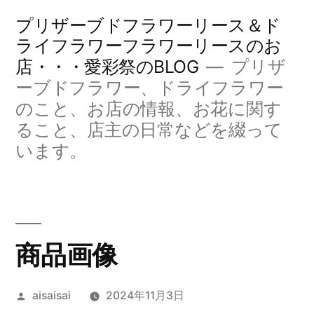
コ
プリザーブドフラワーリース＆ド
ン
ライフラワーフラワーリースのお
店・・・愛彩祭のBLOG
プリザ
テ
ーブドフラワー、ドライフラワー
ン
のこと、お店の情報、お花に関す
ツ
ること、店主の日常などを綴って
へ
います。
ス
キ
ッ
商品画像
プ
投
aisaisai
2024年11月3日