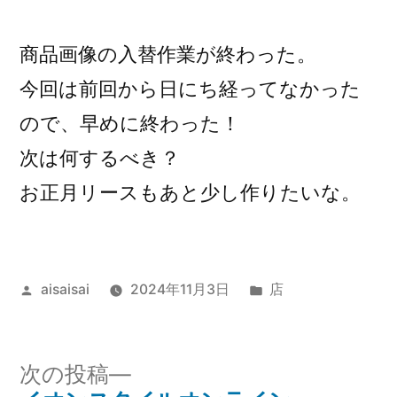
稿
者:
商品画像の入替作業が終わった。
今回は前回から日にち経ってなかった
ので、早めに終わった！
次は何するべき？
お正月リースもあと少し作りたいな。
投
カ
aisaisai
2024年11月3日
店
稿
テ
者:
ゴ
リ
次
次の投稿
ー: