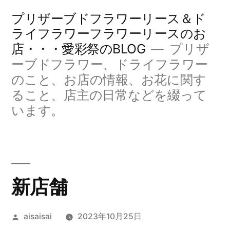
コ
プリザーブドフラワーリース＆ド
ン
ライフラワーフラワーリースのお
店・・・愛彩祭のBLOG
プリザ
テ
ーブドフラワー、ドライフラワー
ン
のこと、お店の情報、お花に関す
ツ
ること、店主の日常などを綴って
へ
います。
ス
キ
ッ
新店舗
プ
投
aisaisai
2023年10月25日