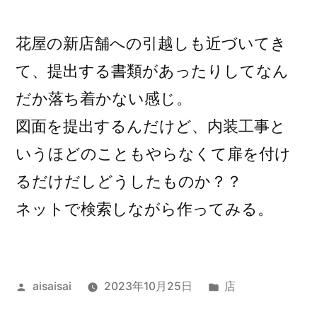
稿
者:
花屋の新店舗への引越しも近づいてき
て、提出する書類があったりしてなん
だか落ち着かない感じ。
図面を提出するんだけど、内装工事と
いうほどのこともやらなくて扉を付け
るだけだしどうしたものか？？
ネットで検索しながら作ってみる。
投
カ
aisaisai
2023年10月25日
店
稿
テ