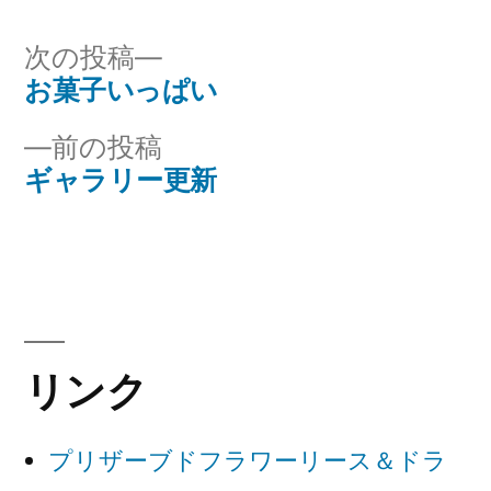
者:
ゴ
リ
次
次の投稿
ー:
の
お菓子いっぱい
投
投
前
前の投稿
稿
稿:
の
ギャラリー更新
ナ
投
稿:
ビ
ゲ
ー
リンク
シ
ョ
プリザーブドフラワーリース＆ドラ