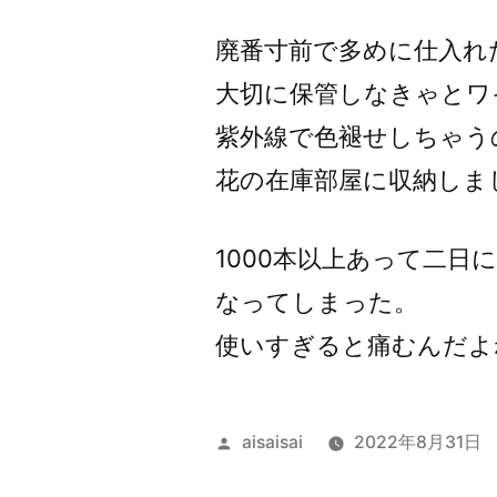
者:
廃番寸前で多めに仕入れ
大切に保管しなきゃとワ
紫外線で色褪せしちゃう
花の在庫部屋に収納しま
1000本以上あって二
なってしまった。
使いすぎると痛むんだよ
投
aisaisai
2022年8月31日
稿