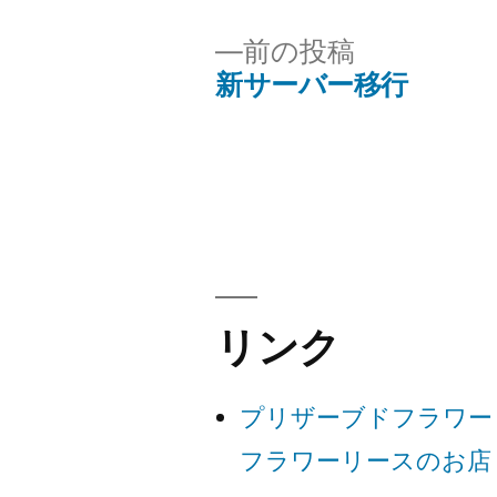
者:
前
前の投稿
の
新サーバー移行
投
投
稿:
稿
ナ
ビ
リンク
ゲ
プリザーブドフラワー
ー
フラワーリースのお店