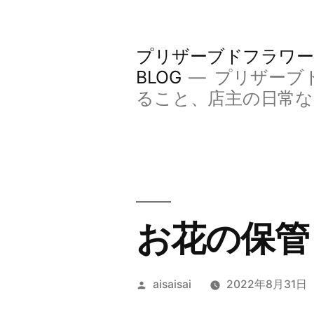
コ
ン
プリザーブドフラワー
テ
BLOG
プリザーブ
ン
ること、店主の日常
ツ
へ
ス
キ
お花の保管
ッ
プ
投
aisaisai
2022年8月31日
稿