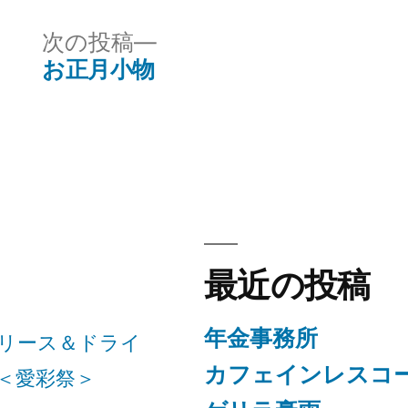
ゴ
リ
次
次の投稿
ー:
の
お正月小物
投
稿:
最近の投稿
年金事務所
リース＆ドライ
カフェインレスコ
＜愛彩祭＞