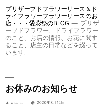
コ
プリザーブドフラワーリース＆ド
ン
ライフラワーフラワーリースのお
店・・・愛彩祭のBLOG
プリザ
テ
ーブドフラワー、ドライフラワー
ン
のこと、お店の情報、お花に関す
ツ
ること、店主の日常などを綴って
へ
います。
ス
キ
ッ
お休みのお知らせ
プ
投
aisaisai
2020年8月12日