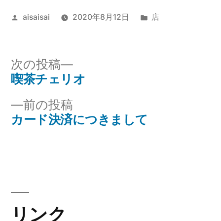
投
カ
aisaisai
2020年8月12日
店
稿
テ
者:
ゴ
リ
次
次の投稿
ー:
の
喫茶チェリオ
投
投
前
前の投稿
稿
稿:
の
カード決済につきまして
ナ
投
稿:
ビ
ゲ
ー
リンク
シ