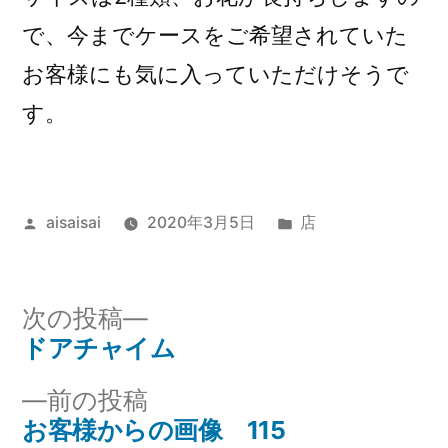
で、今までケースをご希望されていた
お客様にも気に入っていただけそうで
す。
投
カ
aisaisai
2020年3月5日
店
稿
テ
者:
ゴ
リ
次
次の投稿
ー:
の
ドアチャイム
投
投
前
前の投稿
稿
稿:
の
お客様からの画像 115