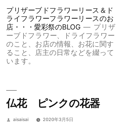
コ
プリザーブドフラワーリース＆ド
ン
ライフラワーフラワーリースのお
店・・・愛彩祭のBLOG
プリザ
テ
ーブドフラワー、ドライフラワー
ン
のこと、お店の情報、お花に関す
ツ
ること、店主の日常などを綴って
へ
います。
ス
キ
ッ
仏花 ピンクの花器
プ
投
aisaisai
2020年3月5日