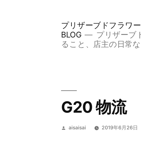
コ
ン
プリザーブドフラワー
テ
BLOG
プリザーブ
ン
ること、店主の日常
ツ
へ
ス
キ
G20 物流
ッ
プ
投
aisaisai
2019年6月26日
稿