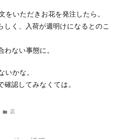
文をいただきお花を発注したら。
るらしく、入荷が週明けになるとのこ
合わない事態に。
ないかな。
で確認してみなくては。
カ
店
テ
ゴ
リ