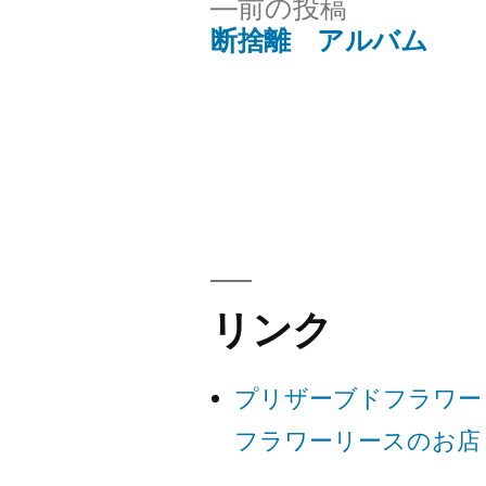
前
前の投稿
の
断捨離 アルバム
投
投
稿:
稿
ナ
ビ
ゲ
リンク
ー
プリザーブドフラワー
シ
フラワーリースのお店