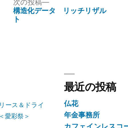
次
次の投稿
ー:
の
構造化データ リッチリザル
投
ト
稿:
最近の投稿
仏花
リース＆ドライ
年金事務所
＜愛彩祭＞
カフェインレスコ