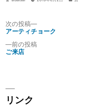
稿
テ
者:
ゴ
リ
次
次の投稿
ー:
の
アーティチョーク
投
投
前
前の投稿
稿
稿:
の
ご来店
ナ
投
稿:
ビ
ゲ
ー
リンク
シ