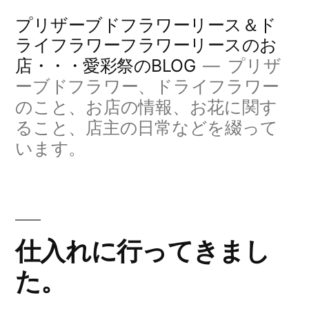
コ
プリザーブドフラワーリース＆ド
ン
ライフラワーフラワーリースのお
店・・・愛彩祭のBLOG
プリザ
テ
ーブドフラワー、ドライフラワー
ン
のこと、お店の情報、お花に関す
ツ
ること、店主の日常などを綴って
へ
います。
ス
キ
ッ
仕入れに行ってきまし
プ
た。