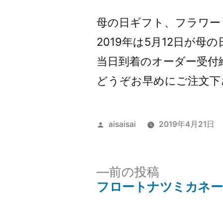
者:
母の日ギフト、フラワー
2019年は5月12日が母
当日到着のオーダー受付
どうぞお早めにご注文下
投
aisaisai
2019年4月21日
稿
者:
前
前の投稿
の
フロートナツミカネー
投
投
稿: