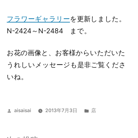
稿
者:
フラワーギャラリー
を更新しました。
N-2424～N-2484 まで。
お花の画像と、お客様からいただいた
うれしいメッセージも是非ご覧くださ
いね。
投
カ
aisaisai
2013年7月3日
店
稿
テ
者:
ゴ
リ