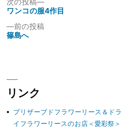
次
次の投稿
ー:
の
ワンコの服4作目
投
投
前
前の投稿
稿
稿:
の
篠島へ
ナ
投
稿:
ビ
ゲ
ー
リンク
シ
ョ
プリザーブドフラワーリース＆ドラ
ン
イフラワーリースのお店＜愛彩祭＞