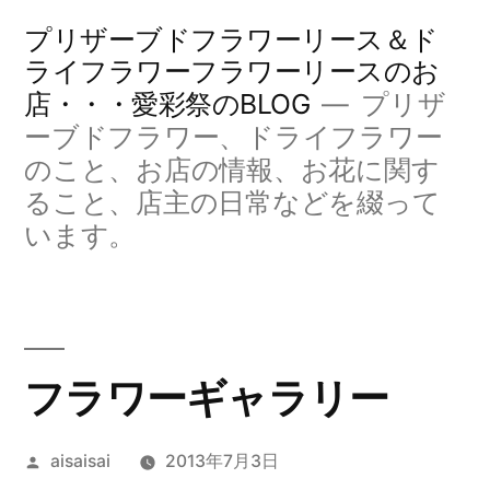
コ
プリザーブドフラワーリース＆ド
ン
ライフラワーフラワーリースのお
店・・・愛彩祭のBLOG
プリザ
テ
ーブドフラワー、ドライフラワー
ン
のこと、お店の情報、お花に関す
ツ
ること、店主の日常などを綴って
へ
います。
ス
キ
ッ
フラワーギャラリー
プ
投
aisaisai
2013年7月3日