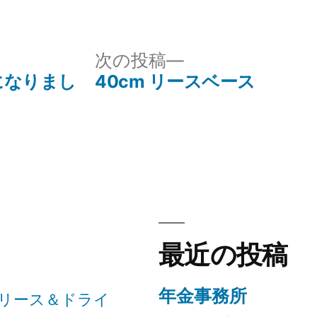
テ
ゴ
リ
次
次の投稿
ー:
の
になりまし
40cm リースベース
投
稿:
最近の投稿
年金事務所
リース＆ドライ