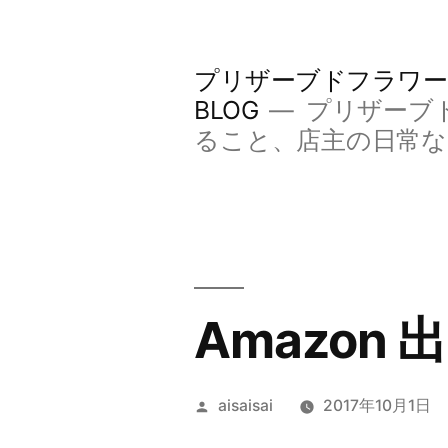
コ
ン
プリザーブドフラワー
テ
BLOG
プリザーブ
ン
ること、店主の日常
ツ
へ
ス
キ
Amazon
ッ
プ
投
aisaisai
2017年10月1日
稿