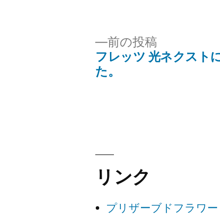
稿
者:
前
前の投稿
の
フレッツ 光ネクスト
投
投
た。
稿:
稿
ナ
ビ
リンク
ゲ
ー
プリザーブドフラワー