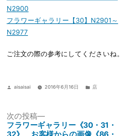
N2900
フラワーギャラリー【30】N2901～
N2977
ご注文の際の参考にしてくださいね。
投
カ
aisaisai
2016年6月16日
店
稿
テ
者:
ゴ
リ
次
次の投稿
ー:
の
フラワーギャラリー《30・31・
投
投
32》、お客様からの画像《86・