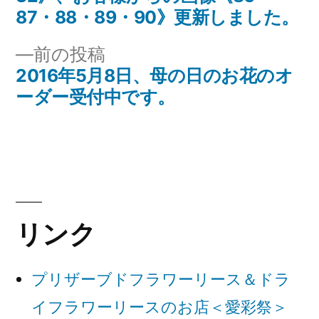
稿
稿:
87・88・89・90》更新しました。
ナ
前
前の投稿
の
2016年5月8日、母の日のお花のオ
ビ
投
ーダー受付中です。
ゲ
稿:
ー
シ
ョ
リンク
ン
プリザーブドフラワーリース＆ドラ
イフラワーリースのお店＜愛彩祭＞