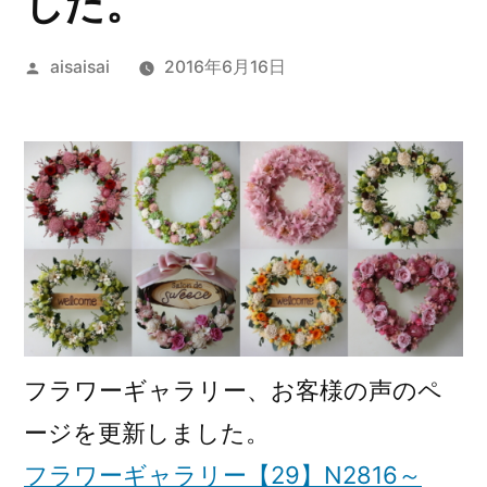
した。
投
aisaisai
2016年6月16日
稿
者:
フラワーギャラリー、お客様の声のペ
ージを更新しました。
フラワーギャラリー【29】N2816～